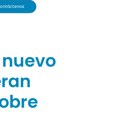
ontáctenos
y nuevo
eran
sobre