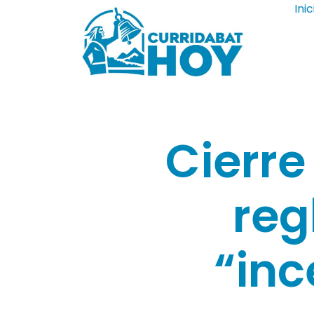
Inic
Cierre
reg
“inc