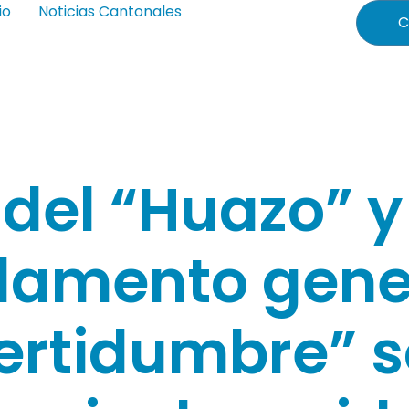
io
Noticias Cantonales
C
 del “Huazo” 
lamento gen
ertidumbre” 