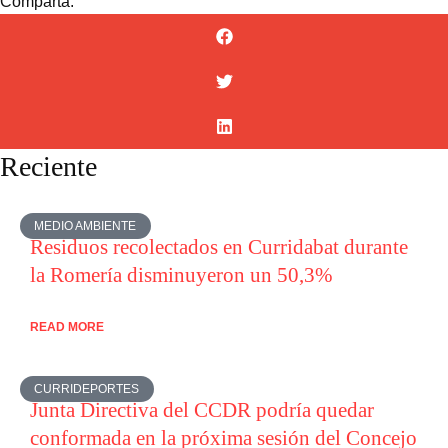
Comparta:
Reciente
MEDIO AMBIENTE
Residuos recolectados en Curridabat durante
la Romería disminuyeron un 50,3%
READ MORE
CURRIDEPORTES
Junta Directiva del CCDR podría quedar
conformada en la próxima sesión del Concejo