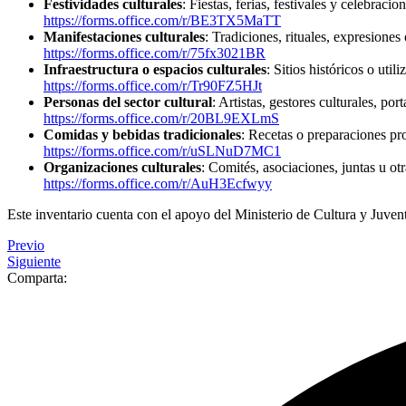
Festividades culturales
: Fiestas, ferias, festivales y celebracion
https://forms.office.com/r/BE3TX5MaTT
Manifestaciones culturales
: Tradiciones, rituales, expresiones
https://forms.office.com/r/75fx3021BR
Infraestructura o espacios culturales
: Sitios históricos o util
https://forms.office.com/r/Tr90FZ5HJt
Personas del sector cultural
: Artistas, gestores culturales, por
https://forms.office.com/r/20BL9EXLmS
Comidas y bebidas tradicionales
: Recetas o preparaciones pro
https://forms.office.com/r/uSLNuD7MC1
Organizaciones culturales
: Comités, asociaciones, juntas u ot
https://forms.office.com/r/AuH3Ecfwyy
Este inventario cuenta con el apoyo del Ministerio de Cultura y Juve
Previo
Siguiente
Comparta: