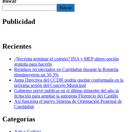
Buscar
Buscar
Publicidad
Recientes
¿Necesita terminar el colegio? INA y MEP abren opción
gratuita para hacerlo
Residuos recolectados en Curridabat durante la Romería
disminuyeron un 50,3%
Junta Directiva del CCDR podría quedar conformada en la
próxima sesión del Concejo Municipal
Gobierno prevé publicar en el último trimestre del año la
licitación para ampliar la autopista Florencio del Castillo
Así funciona el nuevo Sistema de Orientación Peatonal de
Curridabat
Categorías
Arte y Cultura