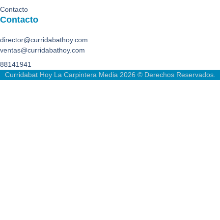
Contacto
Contacto
director@curridabathoy.com
ventas@curridabathoy.com
88141941
Curridabat Hoy La Carpintera Media 2026 © Derechos Reservados.