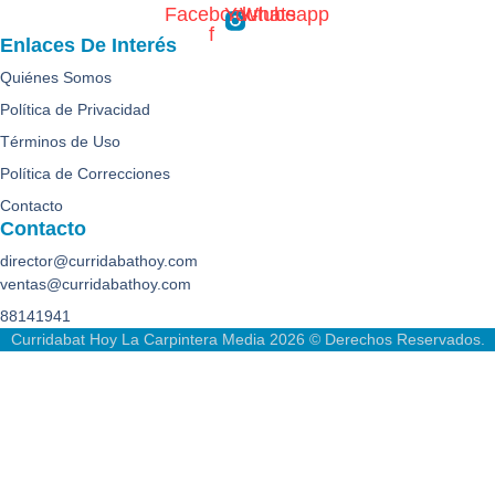
Facebook-
Youtube
Whatsapp
f
Enlaces De Interés
Quiénes Somos
Política de Privacidad
Términos de Uso
Política de Correcciones
Contacto
Contacto
director@curridabathoy.com
ventas@curridabathoy.com
88141941
Curridabat Hoy La Carpintera Media 2026 © Derechos Reservados.