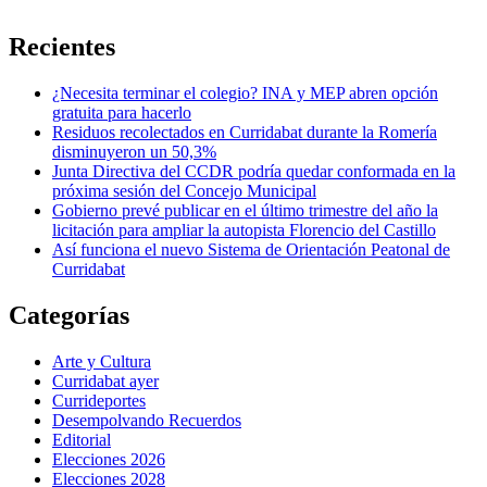
Recientes
¿Necesita terminar el colegio? INA y MEP abren opción
gratuita para hacerlo
Residuos recolectados en Curridabat durante la Romería
disminuyeron un 50,3%
Junta Directiva del CCDR podría quedar conformada en la
próxima sesión del Concejo Municipal
Gobierno prevé publicar en el último trimestre del año la
licitación para ampliar la autopista Florencio del Castillo
Así funciona el nuevo Sistema de Orientación Peatonal de
Curridabat
Categorías
Arte y Cultura
Curridabat ayer
Currideportes
Desempolvando Recuerdos
Editorial
Elecciones 2026
Elecciones 2028