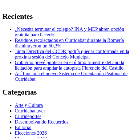
Recientes
¿Necesita terminar el colegio? INA y MEP abren opción
gratuita para hacerlo
Residuos recolectados en Curridabat durante la Romería
disminuyeron un 50,3%
Junta Directiva del CCDR podría quedar conformada en la
próxima sesión del Concejo Municipal
Gobierno prevé publicar en el último trimestre del año la
licitación para ampliar la autopista Florencio del Castillo
Así funciona el nuevo Sistema de Orientación Peatonal de
Curridabat
Categorías
Arte y Cultura
Curridabat ayer
Currideportes
Desempolvando Recuerdos
Editorial
Elecciones 2026